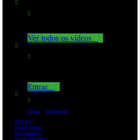
Nenhum Filme ainda!
Clique em "Assista mais tarde" para colocar vídeos
aqui
Ver todos os vídeos
Não perca novos filmes
Faça login para ver as atualizações de seus canais
favoritos
Entrar
Você não está logado!
Entrar
|
Cadastra-se
INÍCIO
Quem Somos
Programação
Homenageados